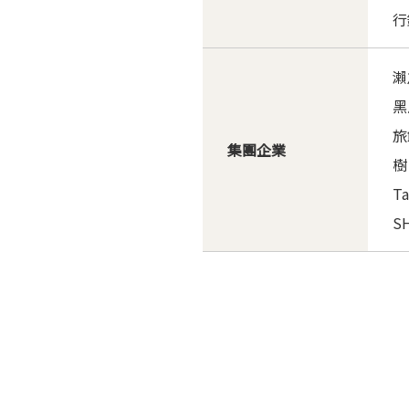
行
瀨
黑
旅
集團企業
樹
T
S