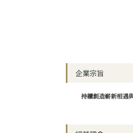
企業宗旨
持續創造嶄新相遇