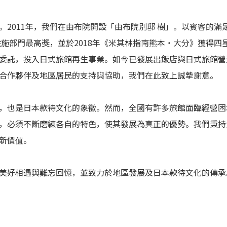
。2011年，我們在由布院開設「由布院別邸 樹」。以賓客的滿
設施部門最高獎，並於2018年《米其林指南熊本・大分》獲得
委託，投入日式旅館再生事業。如今已發展出飯店與日式旅館營
合作夥伴及地區居民的支持與協助，我們在此致上誠摯謝意。
，也是日本款待文化的象徵。然而，全國有許多旅館面臨經營困
，必須不斷磨練各自的特色，使其發展為真正的優勢。我們秉持
新價值。
美好相遇與難忘回憶，並致力於地區發展及日本款待文化的傳承