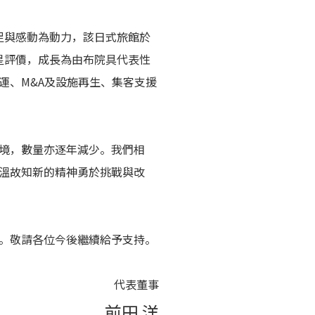
足與感動為動力，該日式旅館於
四星評價，成長為由布院具代表性
運、M&A及設施再生、集客支援
境，數量亦逐年減少。我們相
溫故知新的精神勇於挑戰與改
。敬請各位今後繼續給予支持。
代表董事
前田 洋